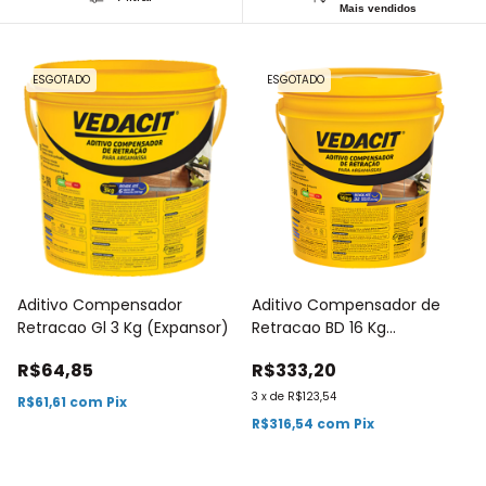
Mais vendidos
ESGOTADO
ESGOTADO
Aditivo Compensador
Aditivo Compensador de
Retracao Gl 3 Kg (Expansor)
Retracao BD 16 Kg
(Expansor)
R$64,85
R$333,20
3
x
de
R$123,54
R$61,61
com
Pix
R$316,54
com
Pix