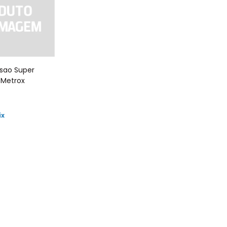
ssao Super
 Metrox
ix