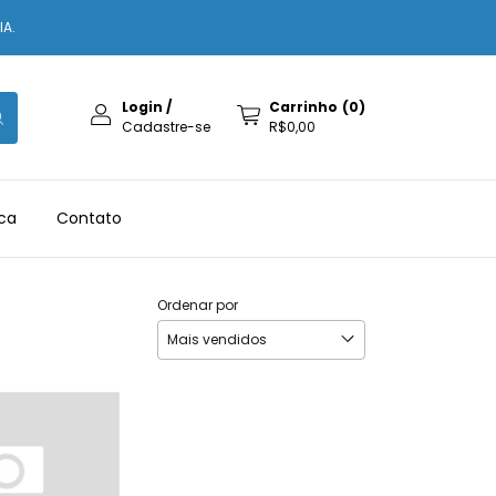
IA.
Login
/
Carrinho
(
0
)
Cadastre-se
R$0,00
ica
Contato
Ordenar por