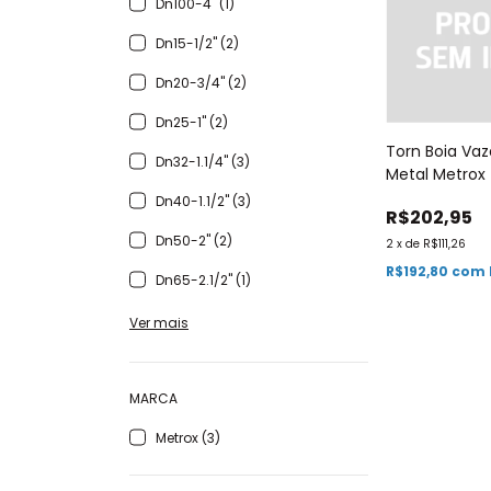
Dn100-4" (1)
Dn15-1/2" (2)
Dn20-3/4" (2)
Dn25-1" (2)
Torn Boia Vaz
Dn32-1.1/4" (3)
Metal Metrox
Dn40-1.1/2" (3)
R$202,95
Dn50-2" (2)
2
x
de
R$111,26
R$192,80
com
Dn65-2.1/2" (1)
Ver mais
MARCA
Metrox (3)