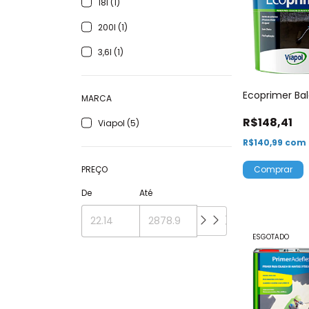
18l (1)
200l (1)
3,6l (1)
Ecoprimer Bal
MARCA
R$148,41
Viapol (5)
R$140,99
com
PREÇO
De
Até
ESGOTADO