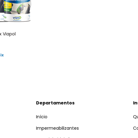
x Viapol
ix
Departamentos
In
Início
Q
Impermeabilizantes
C