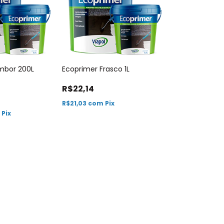
mbor 200L
Ecoprimer Frasco 1L
R$22,14
R$21,03
com
Pix
m
Pix