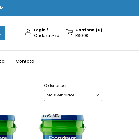
IA.
Login
/
Carrinho
(
0
)
Cadastre-se
R$0,00
ica
Contato
Ordenar por
ESGOTADO