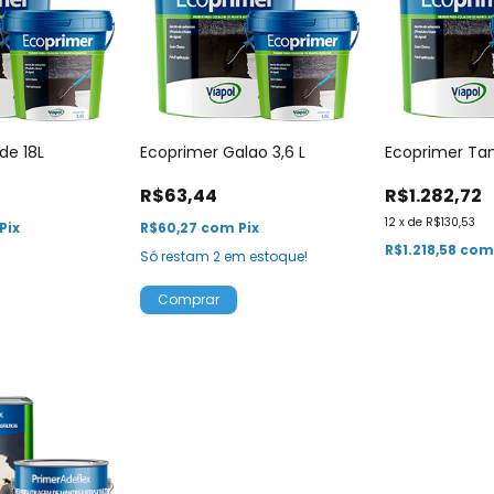
de 18L
Ecoprimer Galao 3,6 L
Ecoprimer Ta
R$63,44
R$1.282,72
12
x
de
R$130,53
Pix
R$60,27
com
Pix
R$1.218,58
co
Só restam
2
em estoque!